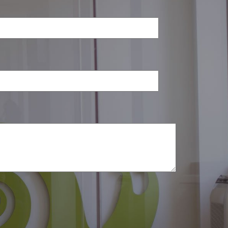
i noi
n noi
on noi