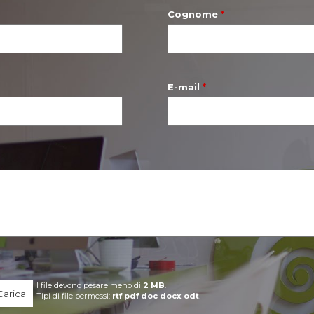
Dicono d
Cognome
*
Vendi co
Lavora c
E-mail
*
I file devono pesare meno di
2 MB
.
I VEDIAMO DA
Tipi di file permessi:
rtf pdf doc docx odt
.