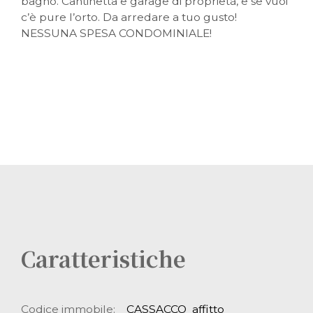
bagno. Cantinetta e garage di proprietà, e se vuoi
07 AGOSTO A LUNEDÌ 31 AGOSTO.
c’è pure l’orto. Da arredare a tuo gusto!
NESSUNA SPESA CONDOMINIALE!
Caratteristiche
Codice immobile:
CASSACCO_affitto