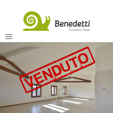
Jump to navigation
Home
I nostri immobili
Dicono di noi
Vendi con noi
Lavora con noi
Trova il tuo immobile!
DOVE