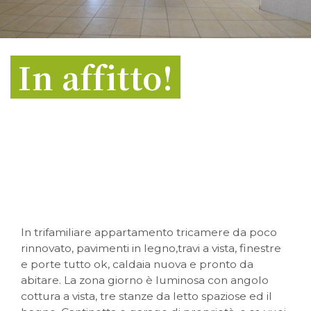
COSA
In affitto!
BENEDETTI srl
via Angelo Angeli, 68
33017 Tarcento (UD)
cell. 389 102 12 46
info@agenziabenedetti.com
benedettisrlfvg@pec.it
P.IVA 03138620301 - REA n° 371910 CCIAA Udine
CODICE UNIVOCO/SDI: M5UXCR1
In trifamiliare appartamento tricamere da poco
ORARIO UFFICIO:
dal lunedì al venerdì
rinnovato, pavimenti in legno,travi a vista, finestre
dalle 9:00 alle 12:30
e porte tutto ok, caldaia nuova e pronto da
e dalle 14:30 alle 18:30
abitare. La zona giorno è luminosa con angolo
si riceve solo su appuntamento
cottura a vista, tre stanze da letto spaziose ed il
L'UFFICIO CHIUDERÀ PER LE FERIE ESTIVE DA VENERDÌ