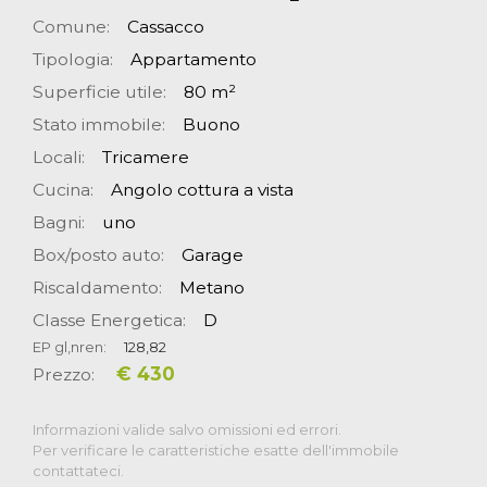
Comune:
Cassacco
Tipologia:
Appartamento
Superficie utile:
80 m²
Stato immobile:
Buono
Locali:
Tricamere
Cucina:
Angolo cottura a vista
Bagni:
uno
Box/posto auto:
Garage
Riscaldamento:
Metano
Classe Energetica:
D
EP gl,nren:
128,82
€ 430
Prezzo:
Informazioni valide salvo omissioni ed errori.
Per verificare le caratteristiche esatte dell'immobile
contattateci.