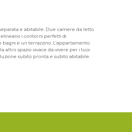
 immobili
i noi
separata e abitabile. Due camere da letto
n noi
ineano i contorni perfetti di
ue bagni e un terrazzino. L’appartamento
altro spazio vivace da vivere per i tuoi
on noi
luzione subito pronta e subito abitabile.