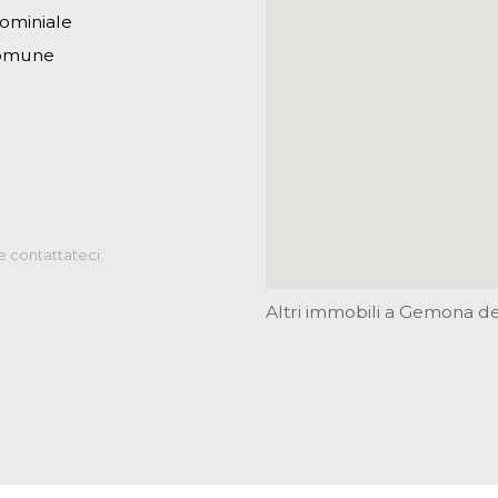
ominiale
comune
e contattateci.
Altri immobili a Gemona del