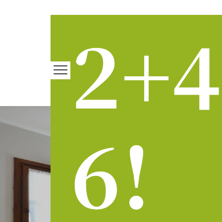
2+4
6!