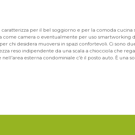
I nostri
Dicono d
aratterizza per il bel soggiorno e per la comoda cucina 
Vendi co
 sia come camera o eventualmente per uso smartworking del
er chi desidera muoversi in spazi confortevoli. Ci sono d
za reso indipendente da una scala a chiocciola che regala 
Lavora c
 nell’area esterna condominiale c’è il posto auto. È una so