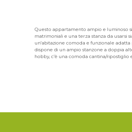
DOVE
COSA
Questo appartamento ampio e luminoso si c
matrimoniali e una terza stanza da usarsi
un'abitazione comoda e funzionale adatta p
dispone di un ampio stanzone a doppia altez
hobby, c’è una comoda cantina/ripostiglio e
BENEDETTI srl
via Angelo Angeli, 68
33017 Tarcento (UD)
cell. 389 102 12 46
info@agenziabenedetti.com
benedettisrlfvg@pec.it
P.IVA 03138620301 - REA n° 371910 CCIAA Udine
CODICE UNIVOCO/SDI: M5UXCR1
ORARIO UFFICIO:
dal lunedì al venerdì
dalle 9:00 alle 12:30
e dalle 14:30 alle 18:30
si riceve solo su appuntamento