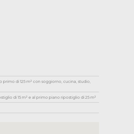
primo di 125 m² con soggiorno, cucina, studio,
iglio di 15 m² e al primo piano ripostiglio di 25 m²