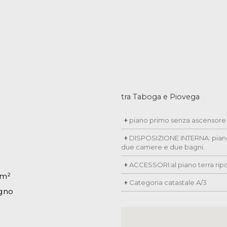
tra Taboga e Piovega
piano primo senza ascensore
DISPOSIZIONE INTERNA: piano 
due camere e due bagni.
ACCESSORI:al piano terra ripost
 m²
Categoria catastale A/3
egno