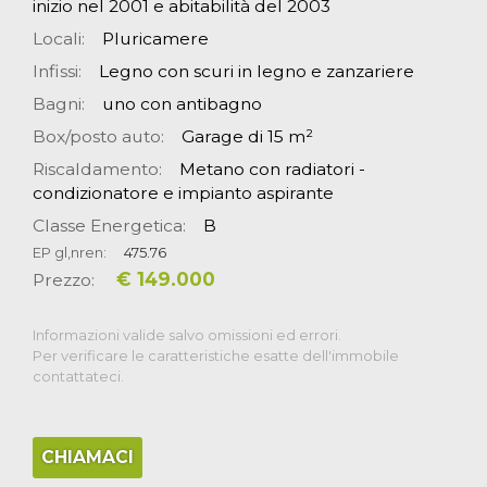
inizio nel 2001 e abitabilità del 2003
Locali:
Pluricamere
Infissi:
Legno con scuri in legno e zanzariere
Bagni:
uno con antibagno
Box/posto auto:
Garage di 15 m²
Riscaldamento:
Metano con radiatori -
condizionatore e impianto aspirante
Classe Energetica:
B
EP gl,nren:
475.76
€ 149.000
Prezzo:
Informazioni valide salvo omissioni ed errori.
Per verificare le caratteristiche esatte dell'immobile
contattateci.
CHIAMACI