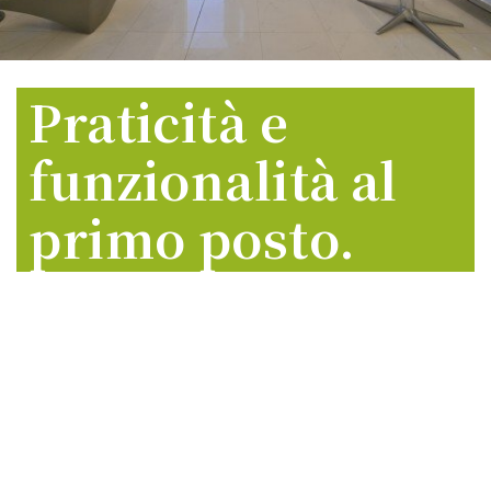
COSA
Praticità e
funzionalità al
BENEDETTI srl
primo posto.
via Angelo Angeli, 68
33017 Tarcento (UD)
cell. 389 102 12 46
info@agenziabenedetti.com
benedettisrlfvg@pec.it
P.IVA 03138620301 - REA n° 371910 CCIAA Udine
CODICE UNIVOCO/SDI: M5UXCR1
ORARIO UFFICIO:
dal lunedì al venerdì
dalle 9:00 alle 12:30
e dalle 14:30 alle 18:30
si riceve solo su appuntamento
L'UFFICIO CHIUDERÀ PER LE FERIE ESTIVE DA VENERDÌ