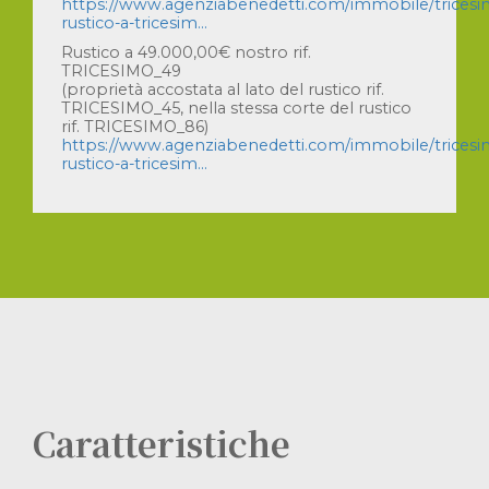
https://www.agenziabenedetti.com/immobile/trices
rustico-a-tricesim...
Rustico a 49.000,00€ nostro rif.
TRICESIMO_49
(proprietà accostata al lato del rustico rif.
TRICESIMO_45, nella stessa corte del rustico
rif. TRICESIMO_86)
https://www.agenziabenedetti.com/immobile/trices
rustico-a-tricesim...
Caratteristiche