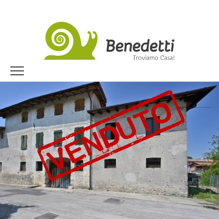
Jump to navigation
Home
I nostri immobili
Dicono di noi
Vendi con noi
Lavora con noi
Trova il tuo immobile!
DOVE