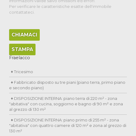
Informazioni valide salvo omissioni ed errori.
Per verificare le caratteristiche esatte dell'immobile
contattateci.
CHIAMACI
STAMPA
Fraelacco
Tricesimo
Fabbricato disposto su tre piani (piano terra, primo piano
e secondo piano)
DISPOSIZIONE INTERNA: piano terra di 220 m² - zona
"abitativa" con cucina, soggiorno e bagno di 90 m² e zona
al grezzo di 130 m²
DISPOSIZIONE INTERNA: piano primo di 255 m² - zona
"abitativa" con quattro camere di 120 m² e zona al grezzo di
130 m²