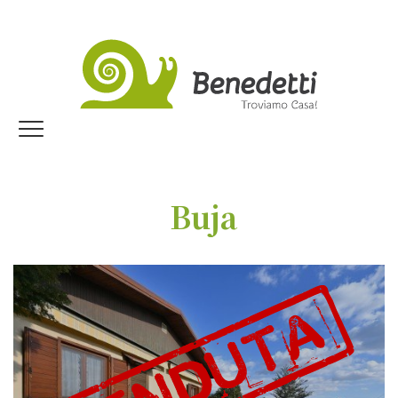
Jump to navigation
Home
I nostri immobili
Buja
Dicono di noi
Vendi con noi
Lavora con noi
Trova il tuo immobile!
DOVE