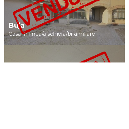
Buja
Casa in linea/a schiera/bifamiliare