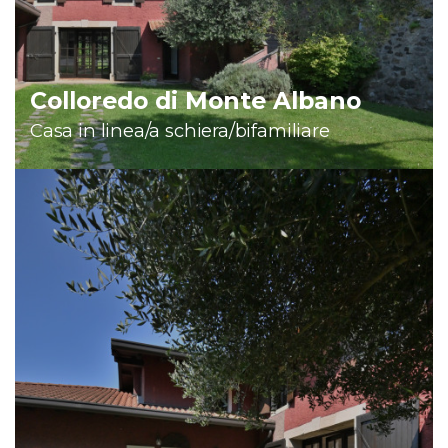
COSA
Colloredo di Monte Albano
Casa in linea/a schiera/bifamiliare
BENEDETTI srl
via Angelo Angeli, 68
33017 Tarcento (UD)
cell. 389 102 12 46
info@agenziabenedetti.com
benedettisrlfvg@pec.it
P.IVA 03138620301 - REA n° 371910 CCIAA Udine
CODICE UNIVOCO/SDI: M5UXCR1
ORARIO UFFICIO:
dal lunedì al venerdì
dalle 9:00 alle 12:30
e dalle 14:30 alle 18:30
si riceve solo su appuntamento
L'UFFICIO È CHIUSO PER LE FERIE ESTIVE. CI VEDIAMO